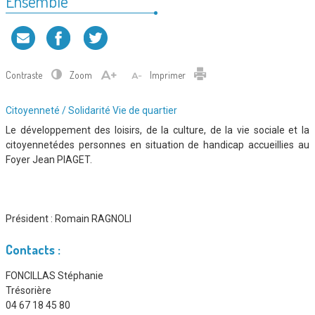
Ensemble
Contraste
Zoom
Imprimer
Type
Citoyenneté / Solidarité
Vie de quartier
d'association
Le développement des loisirs, de la culture, de la vie sociale et la
:
citoyennetédes personnes en situation de handicap accueillies au
Foyer Jean PIAGET.
Président :
Romain RAGNOLI
Contacts :
FONCILLAS Stéphanie
Trésorière
04 67 18 45 80