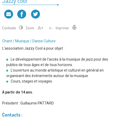
Jazzy cool
Contraste
Zoom
Imprimer
Type
Chant / Musique / Danse
Culture
d'association
L’association Jazzy Cool a pour objet :
:
Le développement de l’accès à la musique de jazz pour des
publics de tous âges et de tous horizons.
L’ouverture au monde artistique et culturel en général en
organisant des évènements autour de la musique.
Cours, stages et voyages.
À partir de 14 ans.
Président :
Guillaume PATTARD
Contacts :