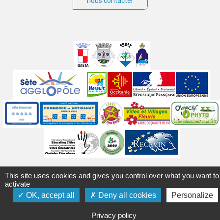
nous contacter
Villes
jumelées
Sites
partenaires
Labels
Autres
Mentions légales
Accessibilité
Plan du site
Contact
This site uses cookies and gives you control over what you want to
Crédits
Gérer les cookies
Politique de confidentialité
activate
OK, accept all
Deny all cookies
Personalize
Privacy policy