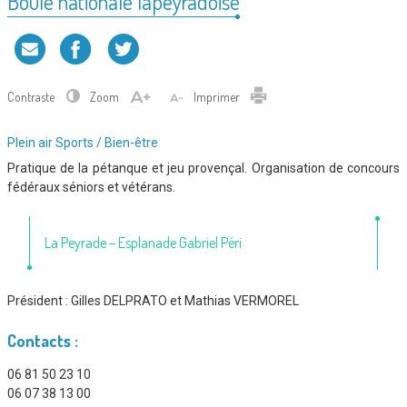
Boule nationale lapeyradoise
Contraste
Zoom
Imprimer
Type
Plein air
Sports / Bien-être
d'association
Pratique de la pétanque et jeu provençal. Organisation de concours
:
fédéraux séniors et vétérans.
La Peyrade – Esplanade Gabriel Péri
Président :
Gilles DELPRATO et Mathias VERMOREL
Contacts :
06 81 50 23 10
06 07 38 13 00