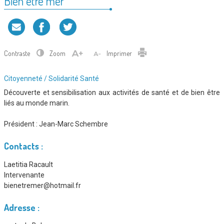
Bien être mer
Contraste
Zoom
Imprimer
Type
Citoyenneté / Solidarité
Santé
d'association
Découverte et sensibilisation aux activités de santé et de bien être
:
liés au monde marin.
Président :
Jean-Marc Schembre
Contacts :
Laetitia Racault
Intervenante
bienetremer@hotmail.fr
Adresse :