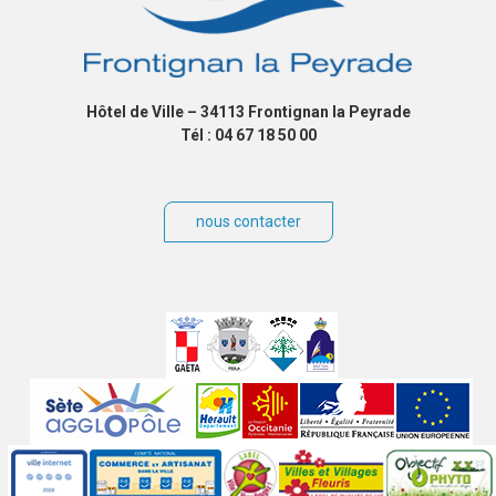
Hôtel de Ville – 34113 Frontignan la Peyrade
Tél : 04 67 18 50 00
nous contacter
Villes
jumelées
Sites
partenaires
Labels