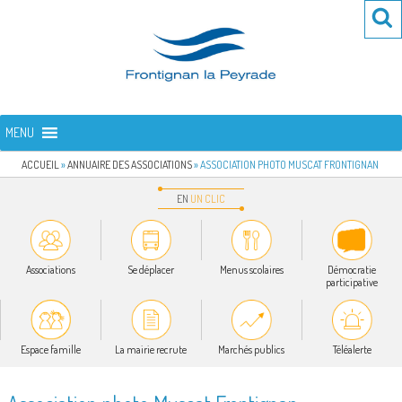
Aller
Re
R
au
po
contenu
:
principal
FRONTIGNAN LA PEYRADE
Bienvenue sur le site de la commune de Frontignan la Peyrade
MENU
ACCUEIL
»
ANNUAIRE DES ASSOCIATIONS
»
ASSOCIATION PHOTO MUSCAT FRONTIGNAN
EN
UN
CLIC
Associations
Se déplacer
Menus scolaires
Démocratie
participative
Espace famille
La mairie recrute
Marchés publics
Téléalerte