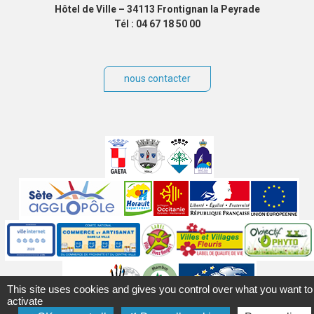
Hôtel de Ville – 34113 Frontignan la Peyrade
Tél : 04 67 18 50 00
nous contacter
Villes
jumelées
Sites
partenaires
Labels
Autres
This site uses cookies and gives you control over what you want to
activate