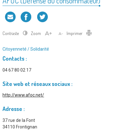
AFOC (Défense du consommateur)
Contraste
Zoom
Imprimer
Type
Citoyenneté / Solidarité
d'association
Contacts :
:
04 67 80 02 17
Site web et réseaux sociaux :
http://www.afoc.net/
Adresse :
37 rue de la Font
34110 Frontignan