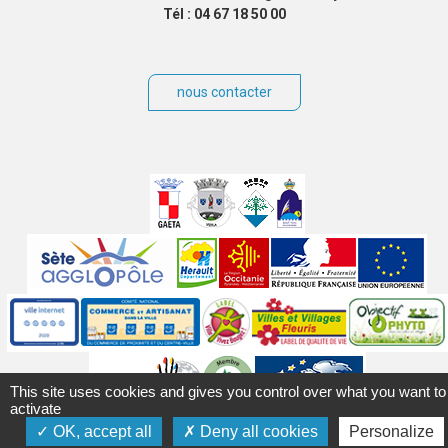
Tél : 04 67 18 50 00
nous contacter
Villes
jumelées
Sites
partenaires
Labels
Autres
This site uses cookies and gives you control over what you want to
activate
OK, accept all
Deny all cookies
Personalize
Mentions légales
Accessibilité
Plan du site
Contact