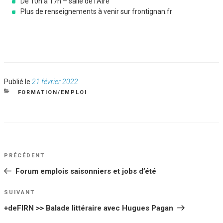
De 10h à 17h – salle de l’Aire
Plus de renseignements à venir sur frontignan.fr
Publié
Publié le
21 février 2022
le
CATÉGORIES
FORMATION/EMPLOI
NAVIGATION
Article
PRÉCÉDENT
DE
précédent
Forum emplois saisonniers et jobs d’été
L’ARTICLE
Article
SUIVANT
suivant
+deFIRN >> Balade littéraire avec Hugues Pagan