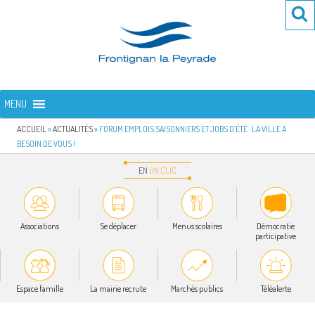
Aller
Re
R
au
po
contenu
:
principal
FRONTIGNAN LA PEYRADE
Bienvenue sur le site de la commune de Frontignan la Peyrade
MENU
ACCUEIL
»
ACTUALITÉS
»
FORUM EMPLOIS SAISONNIERS ET JOBS D’ÉTÉ : LA VILLE A
BESOIN DE VOUS !
EN
UN
CLIC
Associations
Se déplacer
Menus scolaires
Démocratie
participative
Espace famille
La mairie recrute
Marchés publics
Téléalerte