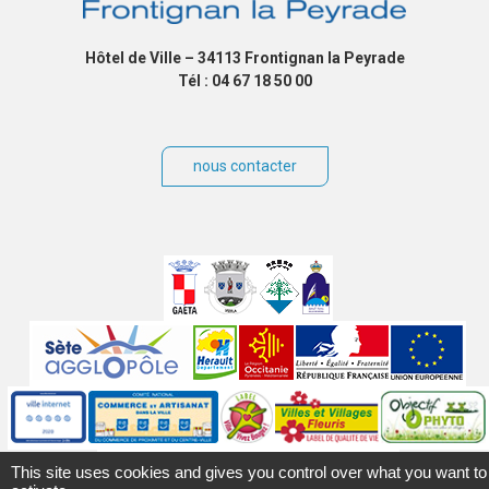
Hôtel de Ville – 34113 Frontignan la Peyrade
Tél : 04 67 18 50 00
nous contacter
Villes
jumelées
Sites
partenaires
Labels
Autres
This site uses cookies and gives you control over what you want to