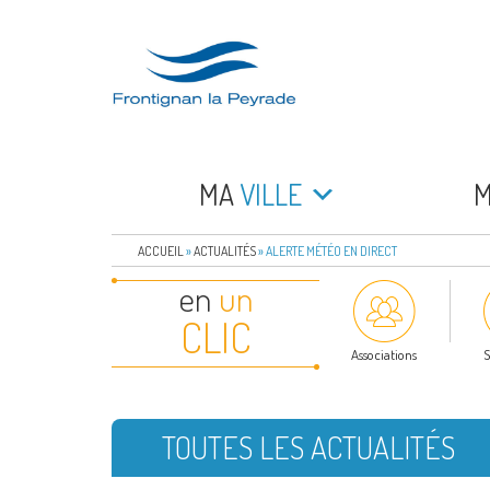
Aller
au
contenu
principal
FRONTIGNAN LA 
Bienvenue sur le site de la commune de Frontign
MA
VILLE
ACCUEIL
»
ACTUALITÉS
»
ALERTE MÉTÉO EN DIRECT
en
un
CLIC
Associations
S
TOUTES LES ACTUALITÉS