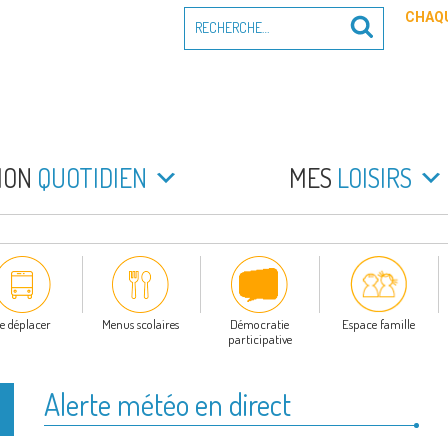
Recherche
CHAQU
Recherche
pour
:
PEYRADE
an la Peyrade
MON
QUOTIDIEN
MES
LOISIRS
e déplacer
Menus scolaires
Démocratie
Espace famille
participative
Alerte météo en direct