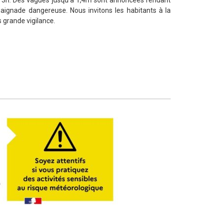
n 3h. Des vagues jusqu’à 1,4m sont annoncées rendant
baignade dangereuse. Nous invitons les habitants à la
s grande vigilance.