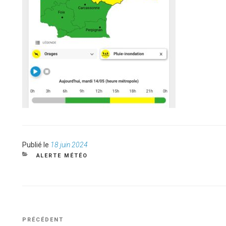
Publié
Publié le
18 juin 2024
le
CATÉGORIES
ALERTE MÉTÉO
NAVIGATION
Article
PRÉCÉDENT