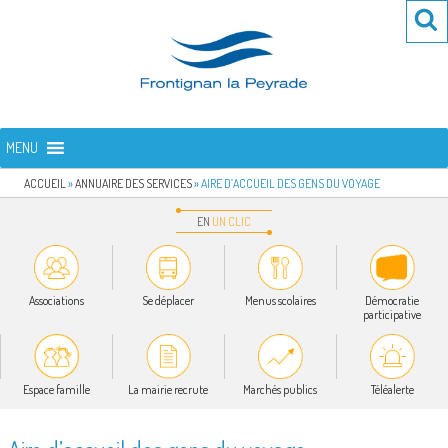
Aller
Re
R
au
po
contenu
:
principal
FRONTIGNAN LA PEYRADE
Bienvenue sur le site de la commune de Frontignan la Peyrade
MENU
ACCUEIL
»
ANNUAIRE DES SERVICES
»
AIRE D’ACCUEIL DES GENS DU VOYAGE
EN
UN
CLIC
Associations
Se déplacer
Menus scolaires
Démocratie
participative
Espace famille
La mairie recrute
Marchés publics
Téléalerte