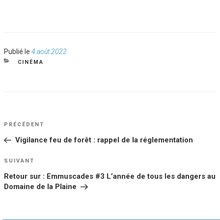
Publié
Publié le
4 août 2022
le
CATÉGORIES
CINÉMA
NAVIGATION
Article
PRÉCÉDENT
DE
précédent
Vigilance feu de forêt : rappel de la réglementation
L’ARTICLE
Article
SUIVANT
suivant
Retour sur : Emmuscades #3 L’année de tous les dangers au
Domaine de la Plaine