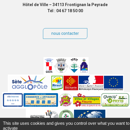
Hôtel de Ville – 34113 Frontignan la Peyrade
Tél : 04 67 18 50 00
nous contacter
Villes
jumelées
Sites
partenaires
Labels
Autres
This site uses cookies and gives you control over what you want to
activate