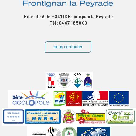
Hôtel de Ville – 34113 Frontignan la Peyrade
Tél : 04 67 18 50 00
nous contacter
Villes
jumelées
Sites
partenaires
Labels
Autres