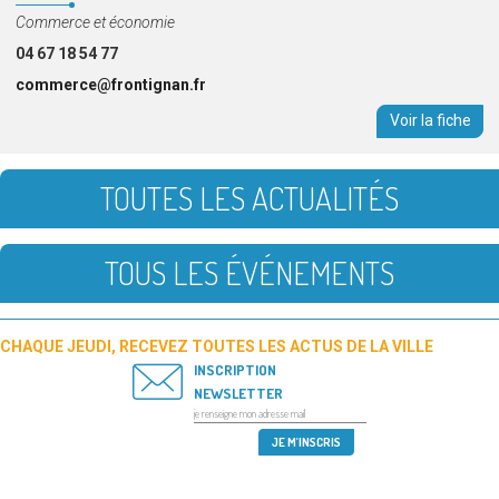
Type
Commerce et économie
de
04 67 18 54 77
service
commerce@frontignan.fr
:
Voir la fiche
TOUTES LES ACTUALITÉS
TOUS LES ÉVÉNEMENTS
CHAQUE JEUDI, RECEVEZ TOUTES LES ACTUS DE LA VILLE
INSCRIPTION
NEWSLETTER