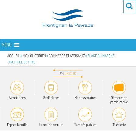
Aller
Re
R
au
po
contenu
:
principal
FRONTIGNAN LA PEYRADE
Bienvenue sur le site de la commune de Frontignan la Peyrade
MENU
ACCUEIL
»
MON QUOTIDIEN
»
COMMERCE ET ARTISANAT
»
PLACE DU MARCHÉ
“ARCHIPEL DE THAU”
EN
UN
CLIC
Associations
Se déplacer
Menus scolaires
Démocratie
participative
Espace famille
La mairie recrute
Marchés publics
Téléalerte