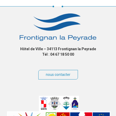
Hôtel de Ville – 34113 Frontignan la Peyrade
Tél : 04 67 18 50 00
nous contacter
Villes
jumelées
Sites