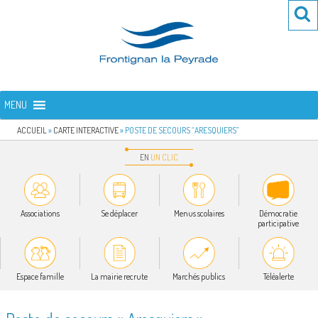
Aller
Re
R
au
po
contenu
:
principal
FRONTIGNAN LA PEYRADE
Bienvenue sur le site de la commune de Frontignan la Peyrade
MENU
ACCUEIL
»
CARTE INTERACTIVE
»
POSTE DE SECOURS “ARESQUIERS”
EN
UN
CLIC
Associations
Se déplacer
Menus scolaires
Démocratie
participative
Espace famille
La mairie recrute
Marchés publics
Téléalerte