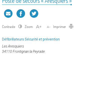
Poste de secours « Aresquiers »
Contraste
Zoom
Imprimer
Catégorie
Défibrillateurs
Sécurité et prévention
:
Les Aresquiers
34110 Frontignan la Peyrade