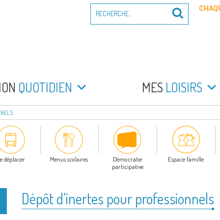
Recherche
CHAQU
Recherche
pour
:
PEYRADE
an la Peyrade
MON
QUOTIDIEN
MES
LOISIRS
NNELS
e déplacer
Menus scolaires
Démocratie
Espace famille
participative
Dépôt d’inertes pour professionnels