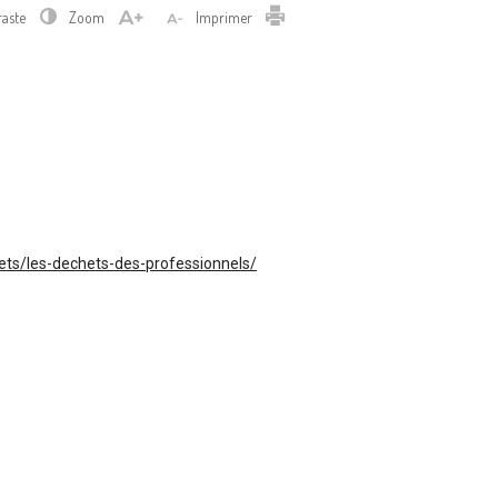
Imprimer
raste
Zoom
Imprimer
hets/les-dechets-des-professionnels/