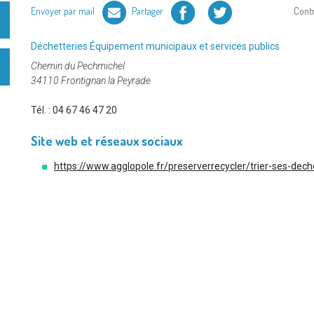
Facebook
Twitter
Envoyer par mail
Partager
Cont
Catégorie
Déchetteries
Équipement municipaux et services publics
:
Chemin du Pechmichel
34110 Frontignan la Peyrade
Tél. :
04 67 46 47 20
Site web et réseaux sociaux
https://www.agglopole.fr/preserverrecycler/trier-ses-dec