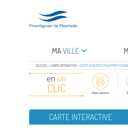
Aller
au
contenu
principal
FRONTIGNAN LA 
Bienvenue sur le site de la commune de Frontign
MA
VILLE
ACCUEIL
»
CARTE INTERACTIVE
»
DÉPÔT D’INERTES POUR PROFESSIO
en
un
CLIC
Associations
S
CARTE INTERACTIVE