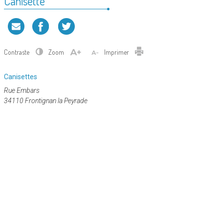
Canisette
Contraste
Zoom
Imprimer
Catégorie
Canisettes
:
Rue Embars
34110 Frontignan la Peyrade