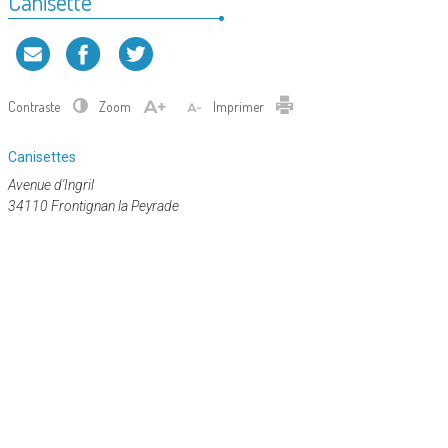
Canisette
Contraste
Zoom
Imprimer
Catégorie
Canisettes
:
Avenue d'Ingril
34110 Frontignan la Peyrade