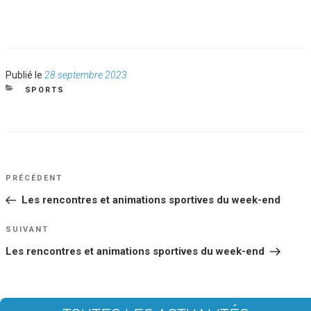
Publié
Publié le
28 septembre 2023
le
CATÉGORIES
SPORTS
NAVIGATION
Article
PRÉCÉDENT
DE
précédent
Les rencontres et animations sportives du week-end
L’ARTICLE
Article
SUIVANT
suivant
Les rencontres et animations sportives du week-end