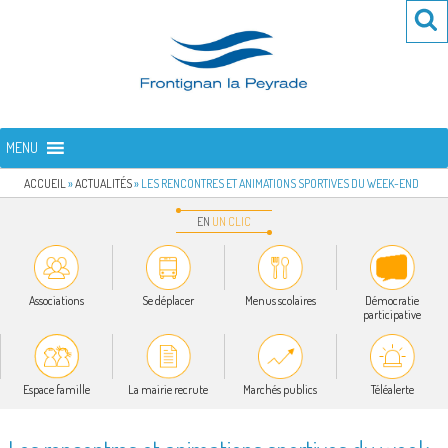
Aller
Re
R
au
po
contenu
:
principal
FRONTIGNAN LA PEYRADE
Bienvenue sur le site de la commune de Frontignan la Peyrade
MENU
ACCUEIL
»
ACTUALITÉS
»
LES RENCONTRES ET ANIMATIONS SPORTIVES DU WEEK-END
EN
UN
CLIC
Associations
Se déplacer
Menus scolaires
Démocratie
participative
Espace famille
La mairie recrute
Marchés publics
Téléalerte