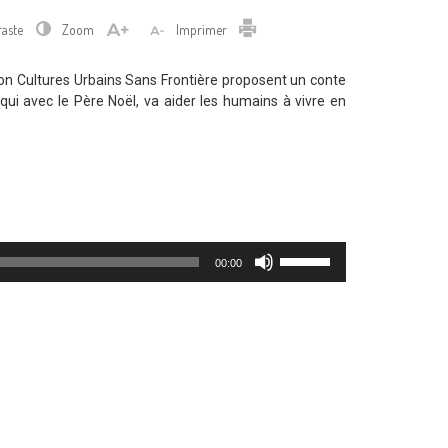
Imprimer
raste
Zoom
Imprimer
tion Cultures Urbains Sans Frontière proposent un conte
qui avec le Père Noël, va aider les humains à vivre en
Utilisez
00:00
les
flèches
haut/bas
pour
augmenter
ou
diminuer
le
volume.