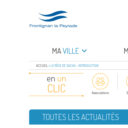
Aller
au
contenu
principal
FRONTIGNAN LA 
Bienvenue sur le site de la commune de Frontign
MA
VILLE
ACCUEIL
»
LE RÊVE DE SACHA – INTRODUCTION
en
un
CLIC
Associations
S
TOUTES LES ACTUALITÉS