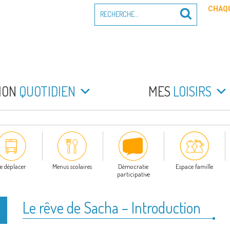
Recherche
CHAQU
Recherche
pour
:
PEYRADE
an la Peyrade
MON
QUOTIDIEN
MES
LOISIRS
e déplacer
Menus scolaires
Démocratie
Espace famille
participative
Le rêve de Sacha – Introduction