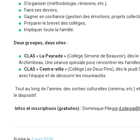
S’organiser (méthodologie, révisions, etc.),
Faire ses devoirs,
Gagner en confiance (gestion des émotions, projets collecti
Préparer le brevet des collèges,
Impliquer toute la famille.
Deux groupes, deux sites :
CLAS « La Peyrade »
(Collège Simone de Beauvoir), dès le 
Archimbeau. Une séance spéciale pour rencontrer les familles
CLAS « Centre-ville »
(Collège Les Deux Pins), dès le jeudi
avec l’équipe et de découvrir les nouveautés.
Tout au long de l’année, des sorties culturelles (cinéma, etc.) e
le dispositif.
Infos et inscriptions (gratuites) :
Dominique Pileggi
d.pileggi@
Publié
Publié le
2 avril 2026