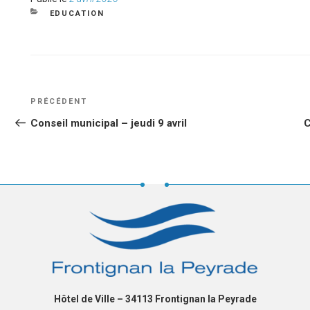
le
CATÉGORIES
EDUCATION
NAVIGATION
Article
PRÉCÉDENT
DE
précédent
Conseil municipal – jeudi 9 avril
C
L’ARTICLE
Hôtel de Ville – 34113 Frontignan la Peyrade