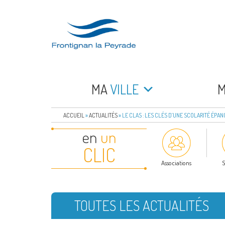
Aller
au
contenu
principal
FRONTIGNAN LA 
Bienvenue sur le site de la commune de Frontign
MA
VILLE
ACCUEIL
»
ACTUALITÉS
»
LE CLAS : LES CLÉS D’UNE SCOLARITÉ ÉPANO
en
un
CLIC
Associations
S
TOUTES LES ACTUALITÉS