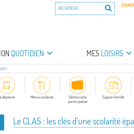
Recherche
CHAQU
Recherche
pour
:
PEYRADE
an la Peyrade
MON
QUOTIDIEN
MES
LOISIRS
UIE !
e déplacer
Menus scolaires
Démocratie
Espace famille
participative
Le CLAS : les clés d’une scolarité ép