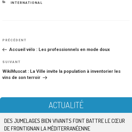
le
CATÉGORIES
INTERNATIONAL
NAVIGATION
Article
PRÉCÉDENT
DE
précédent
Accueil vélo : Les professionnels en mode doux
L’ARTICLE
Article
SUIVANT
suivant
WikiMuscat : La Ville invite la population à inventorier les
vins de son terroir
ACTUALITÉ
DES JUMELAGES BIEN VIVANTS FONT BATTRE LE CŒUR
DE FRONTIGNAN LA MÉDITERRANÉENNE