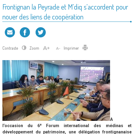
Frontignan la Peyrade et M’diq s’accordent pour
nouer des liens de coopération
Contraste
Zoom
Imprimer
A
e
l’occasion du 6
Forum international des médinas et
développement du patrimoine, une délégation frontignanaise