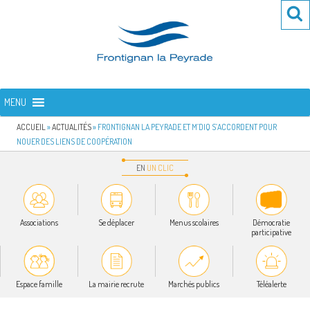
Aller
Re
R
au
po
contenu
:
principal
FRONTIGNAN LA PEYRADE
Bienvenue sur le site de la commune de Frontignan la Peyrade
MENU
ACCUEIL
»
ACTUALITÉS
»
FRONTIGNAN LA PEYRADE ET M’DIQ S’ACCORDENT POUR
NOUER DES LIENS DE COOPÉRATION
EN
UN
CLIC
Associations
Se déplacer
Menus scolaires
Démocratie
participative
Espace famille
La mairie recrute
Marchés publics
Téléalerte