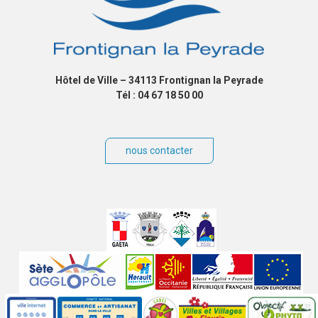
Hôtel de Ville – 34113 Frontignan la Peyrade
Tél : 04 67 18 50 00
nous contacter
Villes
jumelées
Sites
partenaires
Labels