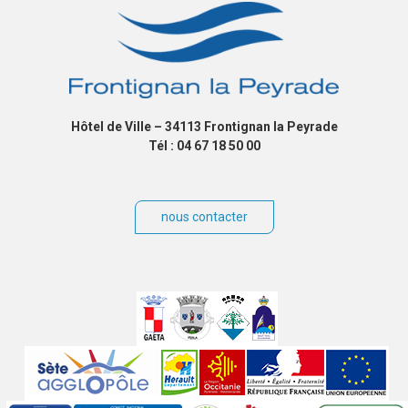
Hôtel de Ville – 34113 Frontignan la Peyrade
Tél : 04 67 18 50 00
nous contacter
Villes
jumelées
Sites
partenaires