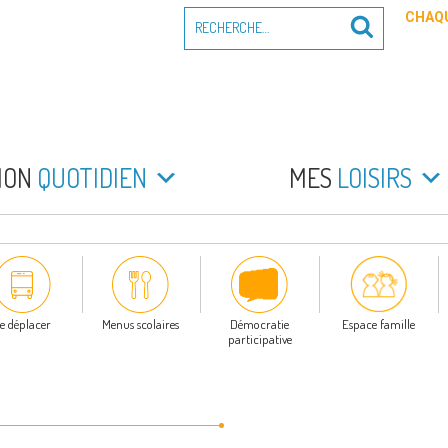
Recherche
CHAQU
Recherche
pour
:
PEYRADE
an la Peyrade
MON
QUOTIDIEN
MES
LOISIRS
e déplacer
Menus scolaires
Démocratie
Espace famille
participative