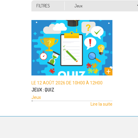
Thématiques
FILTRES
Organisé par la médiathèque Montaigne,
en partenariat avec la Ville. « P’tits déj
quiz » : apportez de quoi grignoter, …
de
Lire la suite
« Jeux
:
Quiz »
LE
12 AOÛT 2026
DE 10H00 À
12H00
JEUX : QUIZ
Jeux
Lire la suite
Lire