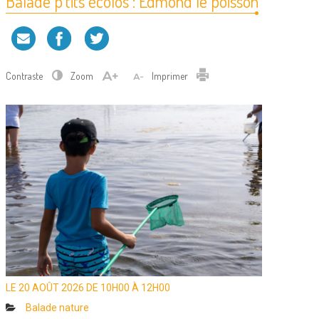
Balade p’tits écolos : Edmond le poisson
Contraste
Zoom
Imprimer
LE
20 AOÛT 2026
DE 10H00 À
12H00
Catégories
Balade nature