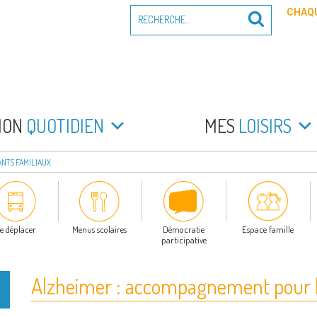
Recherche
CHAQU
Recherche
pour
:
PEYRADE
an la Peyrade
MON
QUOTIDIEN
MES
LOISIRS
NTS FAMILIAUX
e déplacer
Menus scolaires
Démocratie
Espace famille
participative
Alzheimer : accompagnement pour le