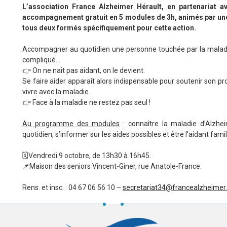
L’association France Alzheimer Hérault, en partenariat a
accompagnement gratuit en 5 modules de 3h, animés par une
tous deux formés spécifiquement pour cette action.
Accompagner au quotidien une personne touchée par la maladi
compliqué…
👉 On ne naît pas aidant, on le devient.
Se faire aider apparaît alors indispensable pour soutenir son p
vivre avec la maladie.
👉 Face à la maladie ne restez pas seul !
Au programme des modules
: connaître la maladie d’Alzh
quotidien, s’informer sur les aides possibles et être l’aidant famili
🗓️Vendredi 9 octobre, de 13h30 à 16h45.
📌Maison des seniors Vincent-Giner, rue Anatole-France.
Rens. et insc. : 04 67 06 56 10 –
secretariat34@francealzheimer