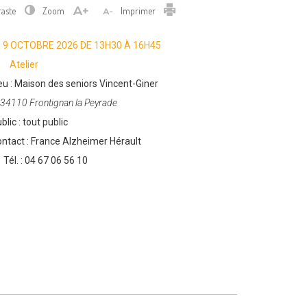
Imprimer
raste
Zoom
Imprimer
E
9 OCTOBRE 2026
DE 13H30 À
16H45
Catégories
Atelier
eu :
Maison des seniors Vincent-Giner
34110 Frontignan la Peyrade
blic :
tout public
ntact :
France Alzheimer Hérault
Tél. :
04 67 06 56 10