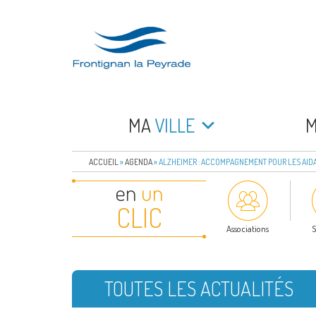
Aller
au
contenu
principal
FRONTIGNAN LA 
Bienvenue sur le site de la commune de Frontign
MA
VILLE
ACCUEIL
»
AGENDA
»
ALZHEIMER : ACCOMPAGNEMENT POUR LES AIDA
en
un
CLIC
Associations
S
TOUTES LES ACTUALITÉS