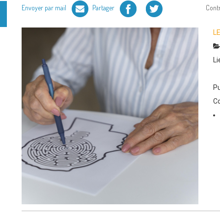
Facebook
Twitter
Envoyer par mail
Partager
Cont
L
Li
Pu
Co