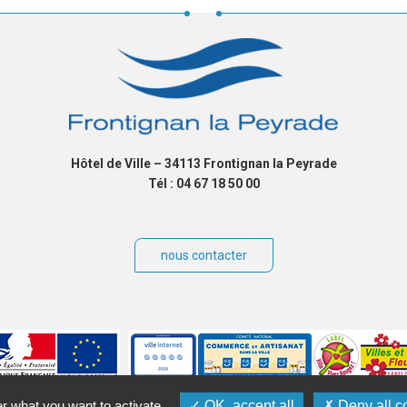
Hôtel de Ville – 34113 Frontignan la Peyrade
Tél : 04 67 18 50 00
nous contacter
er what you want to activate
OK, accept all
Deny all c