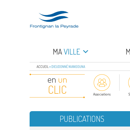
Aller
au
contenu
principal
FRONTIGNAN LA 
Bienvenue sur le site de la commune de Frontign
MA
VILLE
ACCUEIL
»
DIEUDONNÉ NIANGOUNA
en
un
CLIC
Associations
S
PUBLICATIONS