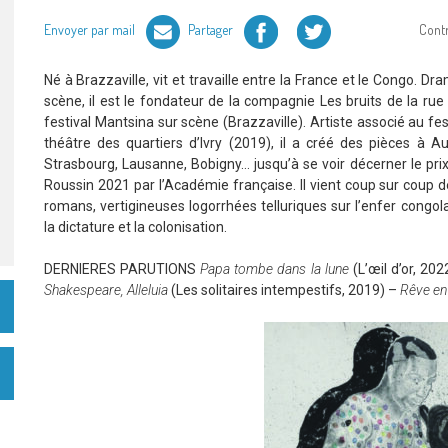
Facebook
Twitter
Envoyer par mail
Partager
Cont
Né à Brazzaville, vit et travaille entre la France et le Congo. D
scène, il est le fondateur de la compagnie Les bruits de la rue 
festival Mantsina sur scène (Brazzaville). Artiste associé au fe
théâtre des quartiers d’Ivry (2019), il a créé des pièces à Aube
Strasbourg, Lausanne, Bobigny… jusqu’à se voir décerner le pri
Roussin 2021 par l’Académie française. Il vient coup sur coup 
romans, vertigineuses logorrhées telluriques sur l’enfer congol
la dictature et la colonisation.
DERNIERES PARUTIONS
Papa tombe dans la lune
(L’œil d’or, 20
Shakespeare, Alleluia
(Les solitaires intempestifs, 2019) –
Rêve en