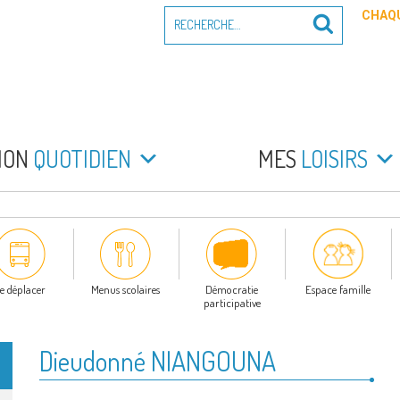
Recherche
CHAQU
Recherche
pour
:
PEYRADE
an la Peyrade
MON
QUOTIDIEN
MES
LOISIRS
e déplacer
Menus scolaires
Démocratie
Espace famille
participative
Dieudonné NIANGOUNA