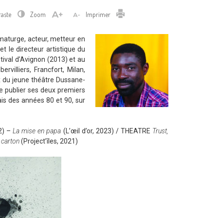
Imprimer
raste
Zoom
Imprimer
ramaturge, acteur, metteur en
et le directeur artistique du
stival d’Avignon (2013) et au
rvilliers, Francfort, Milan,
x du jeune théâtre Dussane-
de publier ses deux premiers
ais des années 80 et 90, sur
22) –
La mise en papa
(L’œil d’or, 2023) / THEATRE
Trust,
 carton
(Project’îles, 2021)