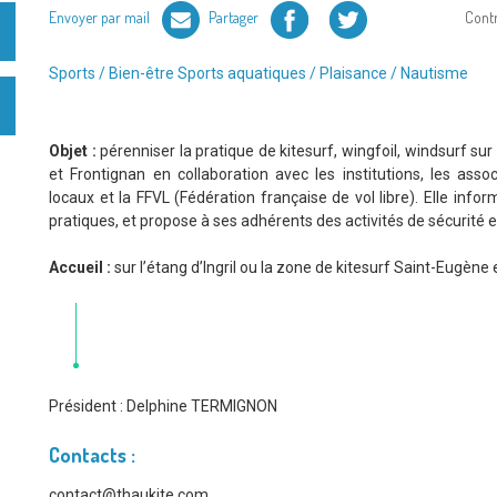
Facebook
Twitter
Envoyer par mail
Partager
Cont
Type
Sports / Bien-être
Sports aquatiques / Plaisance / Nautisme
d'association
:
Objet :
pérenniser la pratique de kitesurf, wingfoil, windsurf sur
et Frontignan en collaboration avec les institutions, les as
locaux et la FFVL (Fédération française de vol libre). Elle info
pratiques, et propose à ses adhérents des activités de sécurité
Accueil :
sur l’étang d’Ingril ou la zone de kitesurf Saint-Eugène
Président :
Delphine TERMIGNON
Contacts :
contact@thaukite.com