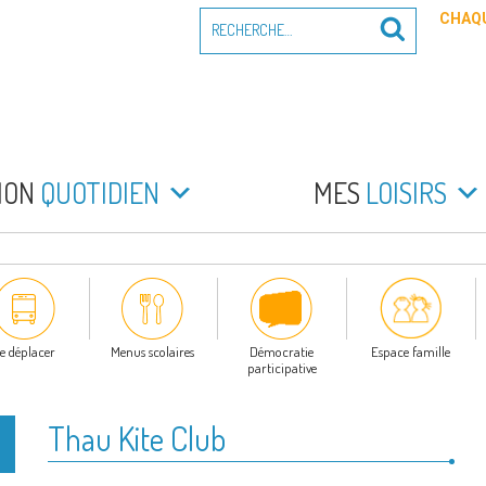
Recherche
CHAQU
Recherche
pour
:
PEYRADE
an la Peyrade
MON
QUOTIDIEN
MES
LOISIRS
e déplacer
Menus scolaires
Démocratie
Espace famille
participative
Thau Kite Club