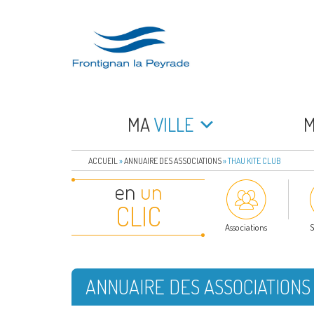
Aller
au
contenu
principal
FRONTIGNAN LA 
Bienvenue sur le site de la commune de Frontign
MA
VILLE
ACCUEIL
»
ANNUAIRE DES ASSOCIATIONS
»
THAU KITE CLUB
en
un
CLIC
Associations
S
ANNUAIRE DES ASSOCIATIONS