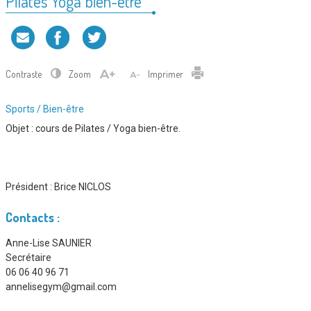
Pilates Yoga bien-être
Contraste
Zoom
Imprimer
Type
Sports / Bien-être
d'association
Objet : cours de Pilates / Yoga bien-être.
:
Président :
Brice NICLOS
Contacts :
Anne-Lise SAUNIER
Secrétaire
06 06 40 96 71
annelisegym@gmail.com