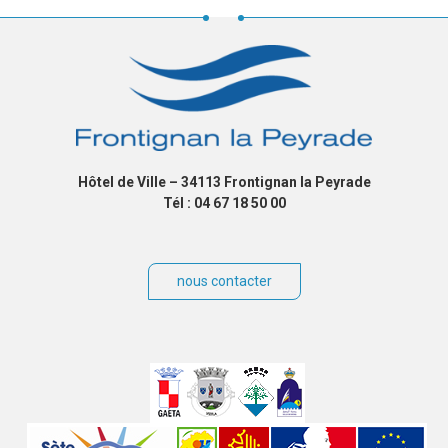
Hôtel de Ville – 34113 Frontignan la Peyrade
Tél : 04 67 18 50 00
nous contacter
Villes
jumelées
Sites