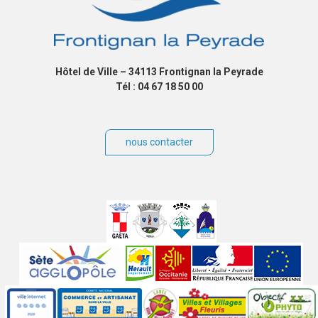
Hôtel de Ville – 34113 Frontignan la Peyrade
Tél : 04 67 18 50 00
nous contacter
Villes
jumelées
Sites
partenaires
Labels