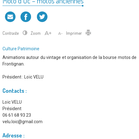
Moto d’Oc – motos anciennes
Contraste
Zoom
Imprimer
Type
Culture
Patrimoine
d'association
Animations autour du vintage et organisation de la bourse motos de
:
Frontignan.
Président :
Loïc VELU
Contacts :
Loïc VELU
Président
06 61 68 93 23
velu.loic@gmail.com
Adresse :