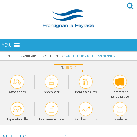
Aller
Re
R
au
po
contenu
:
principal
FRONTIGNAN LA PEYRADE
Bienvenue sur le site de la commune de Frontignan la Peyrade
MENU
ACCUEIL
»
ANNUAIRE DES ASSOCIATIONS
»
MOTO D’OC – MOTOS ANCIENNES
EN
UN
CLIC
Associations
Se déplacer
Menus scolaires
Démocratie
participative
Espace famille
La mairie recrute
Marchés publics
Téléalerte