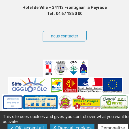
Hôtel de Ville – 34113 Frontignan la Peyrade
Tél : 04 67 18 50 00
nous contacter
Villes
jumelées
Sites
partenaires
Labels
Autres
This site uses cookies and gives you control over what you want to
activate
OK, accept all
Deny all cookies
Personalize