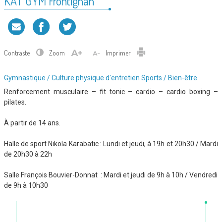
KAT GYM Frontignan
Contraste
Zoom
Imprimer
Type
Gymnastique / Culture physique d'entretien
Sports / Bien-être
d'association
Renforcement musculaire – fit tonic – cardio – cardio boxing –
:
pilates.
À partir de 14 ans.
Halle de sport Nikola Karabatic : Lundi et jeudi, à 19h et 20h30 / Mardi
de 20h30 à 22h
Salle François Bouvier-Donnat : Mardi et jeudi de 9h à 10h / Vendredi
de 9h à 10h30