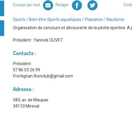
Facebook
Twitter
Envoyer par mail
Partager
Cont
Type
Sports / Bien-être
Sports aquatiques / Plaisance / Nautisme
d'association
Organisation de concours et découverte de la pêche sportive. A p
:
Président :
Yannick OLIVET
Contacts :
Président
07 86 53 26 99
frontignan.thonclub@gmail.com
Adresse :
583, av. de Maupas
34110 Mireval