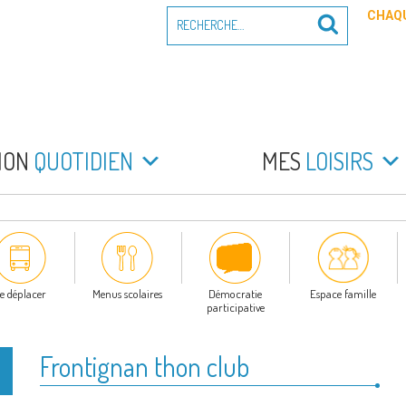
Recherche
CHAQU
Recherche
pour
:
PEYRADE
an la Peyrade
MON
QUOTIDIEN
MES
LOISIRS
e déplacer
Menus scolaires
Démocratie
Espace famille
participative
Frontignan thon club