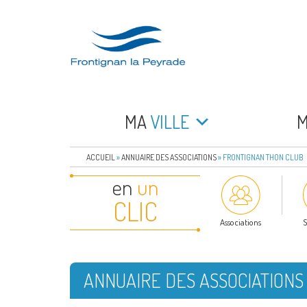
Aller
au
contenu
principal
FRONTIGNAN LA 
Bienvenue sur le site de la commune de Frontign
MA
VILLE
ACCUEIL
»
ANNUAIRE DES ASSOCIATIONS
»
FRONTIGNAN THON CLUB
en
un
CLIC
Associations
S
ANNUAIRE DES ASSOCIATIONS