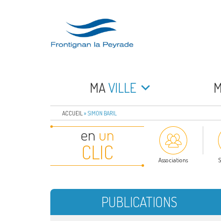
Aller
au
contenu
principal
FRONTIGNAN LA 
Bienvenue sur le site de la commune de Frontign
MA
VILLE
ACCUEIL
»
SIMON BARIL
en
un
CLIC
Associations
S
PUBLICATIONS