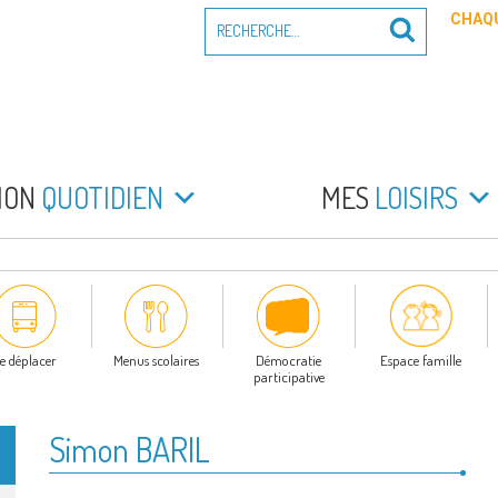
Recherche
CHAQU
Recherche
pour
:
PEYRADE
an la Peyrade
MON
QUOTIDIEN
MES
LOISIRS
e déplacer
Menus scolaires
Démocratie
Espace famille
participative
Simon BARIL