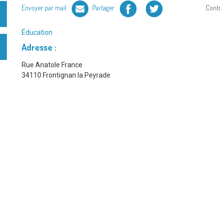
Facebook
Twitter
Envoyer par mail
Partager
Cont
Type
Éducation
de
Adresse :
service
:
Rue Anatole France
34110 Frontignan la Peyrade