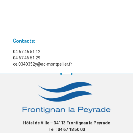
Contacts:
04 67 46 51 12
04 67 46 51 29
ce.0340352y@ac-montpellier.fr
Hôtel de Ville – 34113 Frontignan la Peyrade
Tél : 04 67 18 50 00