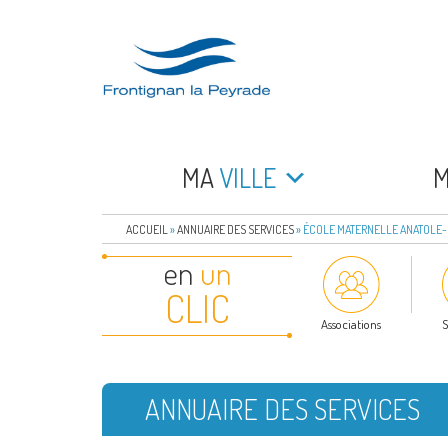
Aller
au
contenu
principal
FRONTIGNAN LA 
Bienvenue sur le site de la commune de Frontign
MA
VILLE
ACCUEIL
»
ANNUAIRE DES SERVICES
»
ÉCOLE MATERNELLE ANATOLE
en
un
CLIC
Associations
S
ANNUAIRE DES SERVICES