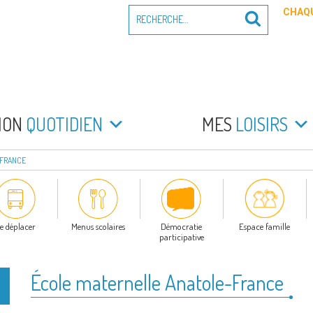
Recherche
CHAQU
Recherche
pour
:
PEYRADE
an la Peyrade
MON
QUOTIDIEN
MES
LOISIRS
-FRANCE
e déplacer
Menus scolaires
Démocratie
Espace famille
participative
École maternelle Anatole-France