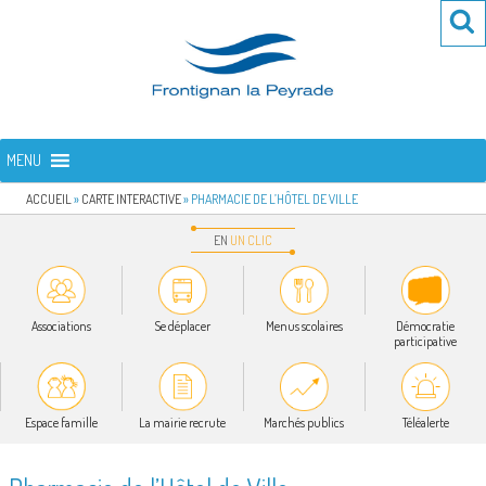
Aller
Re
R
au
po
contenu
:
principal
FRONTIGNAN LA PEYRADE
Bienvenue sur le site de la commune de Frontignan la Peyrade
MENU
ACCUEIL
»
CARTE INTERACTIVE
»
PHARMACIE DE L’HÔTEL DE VILLE
EN
UN
CLIC
Associations
Se déplacer
Menus scolaires
Démocratie
participative
Espace famille
La mairie recrute
Marchés publics
Téléalerte