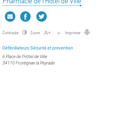
Pharmacie de l’Hôtel de Ville
Contraste
Zoom
Imprimer
Catégorie
Défibrillateurs
Sécurité et prévention
:
6 Place de l'Hôtel de Ville
34110 Frontignan la Peyrade