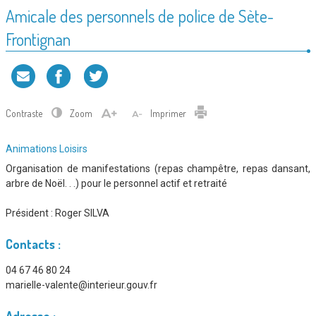
Amicale des personnels de police de Sète-
Frontignan
Contraste
Zoom
Imprimer
Type
Animations
Loisirs
d'association
Organisation de manifestations (repas champêtre, repas dansant,
:
arbre de Noël. . .) pour le personnel actif et retraité
Président :
Roger SILVA
Contacts :
04 67 46 80 24
marielle-valente@interieur.gouv.fr
Adresse :