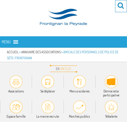
Aller
Re
R
au
po
contenu
:
principal
FRONTIGNAN LA PEYRADE
Bienvenue sur le site de la commune de Frontignan la Peyrade
MENU
ACCUEIL
»
ANNUAIRE DES ASSOCIATIONS
»
AMICALE DES PERSONNELS DE POLICE DE
SÈTE-FRONTIGNAN
EN
UN
CLIC
Associations
Se déplacer
Menus scolaires
Démocratie
participative
Espace famille
La mairie recrute
Marchés publics
Téléalerte