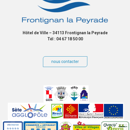
Hôtel de Ville – 34113 Frontignan la Peyrade
Tél : 04 67 18 50 00
nous contacter
Villes
jumelées
Sites
partenaires
Labels