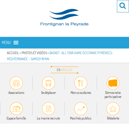
Aller
Re
R
au
po
contenu
:
principal
FRONTIGNAN LA PEYRADE
Bienvenue sur le site de la commune de Frontignan la Peyrade
MENU
ACCUEIL
»
PHOTOS ET VIDÉOS
»
BASKET : ALL STAR GAME OCCITANIE PYRÉNÉES-
MÉDITERRANÉE – SAMEDI 18 MAI
EN
UN
CLIC
Associations
Se déplacer
Menus scolaires
Démocratie
participative
Espace famille
La mairie recrute
Marchés publics
Téléalerte