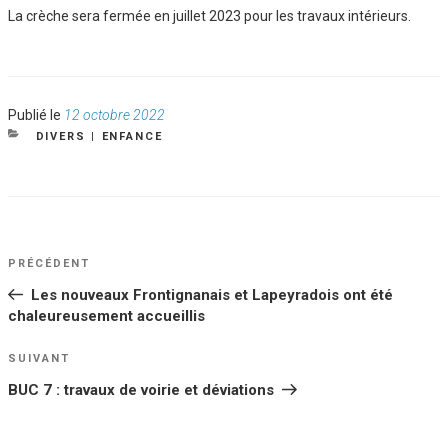
La crèche sera fermée en juillet 2023 pour les travaux intérieurs.
Publié
Publié le
12 octobre 2022
le
CATÉGORIES
DIVERS
|
ENFANCE
NAVIGATION
Article
PRÉCÉDENT
DE
précédent
Les nouveaux Frontignanais et Lapeyradois ont été
L’ARTICLE
chaleureusement accueillis
Article
SUIVANT
suivant
BUC 7 : travaux de voirie et déviations