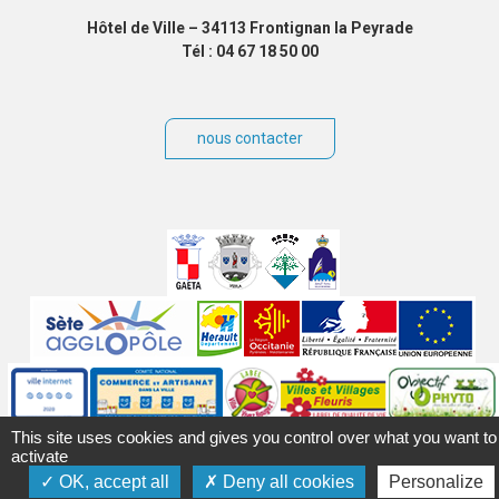
Hôtel de Ville – 34113 Frontignan la Peyrade
Tél : 04 67 18 50 00
nous contacter
Villes
jumelées
Sites
partenaires
Labels
Autres
This site uses cookies and gives you control over what you want to
activate
OK, accept all
Deny all cookies
Personalize