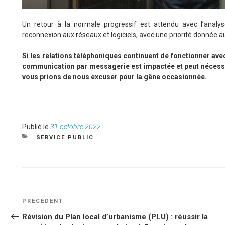
Un retour à la normale progressif est attendu avec l’analys
reconnexion aux réseaux et logiciels, avec une priorité donnée au
Si les relations téléphoniques continuent de fonctionner av
communication par messagerie est impactée et peut nécessit
vous prions de nous excuser pour la gêne occasionnée.
Publié
Publié le
31 octobre 2022
le
CATÉGORIES
SERVICE PUBLIC
NAVIGATION
Article
PRÉCÉDENT
DE
précédent
Révision du Plan local d’urbanisme (PLU) : réussir la