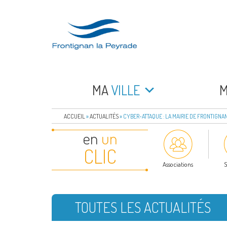
Aller
au
contenu
principal
FRONTIGNAN LA 
Bienvenue sur le site de la commune de Frontign
MA
VILLE
ACCUEIL
»
ACTUALITÉS
»
CYBER-ATTAQUE : LA MAIRIE DE FRONTIGNA
en
un
CLIC
Associations
S
TOUTES LES ACTUALITÉS