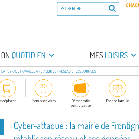
Recherche
CHAQU
Recherche
pour
:
PEYRADE
an la Peyrade
MON
QUOTIDIEN
MES
LOISIRS
N LA PEYRADE TRAVAILLE À RÉTABLIR SON RÉSEAU ET SES DONNÉES
e déplacer
Menus scolaires
Démocratie
Espace famille
participative
Cyber-attaque : la mairie de Frontign
rétablir son réseau et ses données