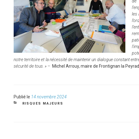
de 
l’e
les
l’o
l’e
rem
pat
l’i
pot
notre territoire et la nécessité de maintenir un dialogue constant entre 
sécurité de tous. » –
Michel Arrouy, maire de Frontignan la Peyra
Publié
Publié le
14 novembre 2024
le
CATÉGORIES
RISQUES MAJEURS