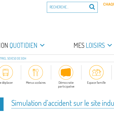
Recherche
CHAQU
Recherche
pour
:
PEYRADE
an la Peyrade
MON
QUOTIDIEN
MES
LOISIRS
STRIEL SEVESO DE GDH
e déplacer
Menus scolaires
Démocratie
Espace famille
participative
Simulation d’accident sur le site in