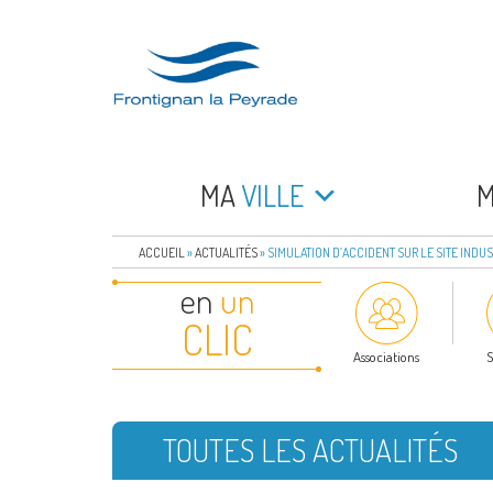
Aller
au
contenu
principal
FRONTIGNAN LA 
Bienvenue sur le site de la commune de Frontign
MA
VILLE
ACCUEIL
»
ACTUALITÉS
»
SIMULATION D’ACCIDENT SUR LE SITE INDU
en
un
CLIC
Associations
S
TOUTES LES ACTUALITÉS