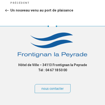
NAVIGATION
Article
PRÉCÉDENT
DE
précédent
Un nouveau venu au port de plaisance
L’ARTICLE
Hôtel de Ville – 34113 Frontignan la Peyrade
Tél : 04 67 18 50 00
nous contacter