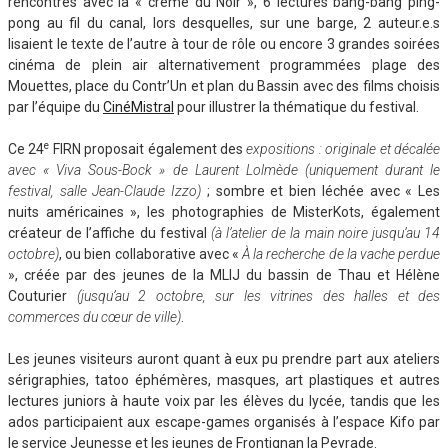
rencontres avec la « crème du Noir », 6 lectures bang-bang ping-
pong au fil du canal, lors desquelles, sur une barge, 2 auteur.e.s
lisaient le texte de l’autre à tour de rôle ou encore 3 grandes soirées
cinéma de plein air alternativement programmées plage des
Mouettes, place du Contr’Un et plan du Bassin avec des films choisis
par l’équipe du
CinéMistral
pour illustrer la thématique du festival.
e
Ce 24
FIRN proposait également des
expositions : originale et décalée
avec « Viva Sous-Bock » de Laurent Lolmède (uniquement durant le
festival, salle Jean-Claude Izzo)
; sombre et bien léchée avec « Les
nuits américaines », les photographies de MisterKots, également
créateur de l’affiche du festival
(à l’atelier de la main noire jusqu’au 14
octobre)
, ou bien collaborative avec «
À la recherche de la vache perdue
», créée par des jeunes de la MLIJ du bassin de Thau et Hélène
Couturier
(jusqu’au 2 octobre, sur les vitrines des halles et des
commerces du cœur de ville)
.
Les jeunes visiteurs auront quant à eux pu prendre part aux ateliers
sérigraphies, tatoo éphémères, masques, art plastiques et autres
lectures juniors à haute voix par les élèves du lycée, tandis que les
ados participaient aux escape-games organisés à l’espace Kifo par
le service Jeunesse et les jeunes de Frontignan la Peyrade.