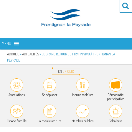
Aller
Re
R
au
po
contenu
:
principal
FRONTIGNAN LA PEYRADE
Bienvenue sur le site de la commune de Frontignan la Peyrade
MENU
ACCUEIL
»
ACTUALITÉS
»
LE GRAND RETOUR DU FIRN, IN VIVO À FRONTIGNAN LA
PEYRADE !
EN
UN
CLIC
Associations
Se déplacer
Menus scolaires
Démocratie
participative
Espace famille
La mairie recrute
Marchés publics
Téléalerte