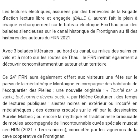
Les lectures électriques, assurées par des bénévoles de la Brigade
d’action lecture libre et engagée
(BALLE !)
, auront fait le plein à
chaque embarquement sur le bateau électrique EcoThau pour des
balades silencieuses sur le canal historique de Frontignan au fil des
histoires des auteurs du FIRN 2021.
Avec 3 balades littéraires : au bord du canal, au milieu des salins en
vélo et à moto sur les routes de Thau… le FIRN invitait également à
découvrir concomitamment un auteur et un territoire.
e
Ce 24
FIRN aura également offert aux visiteurs une fête sur le
parvis de la médiathèque Montaigne en compagnie des habitants de
l’écoquartier des Pielles ; une nouvelle originale : «
Touché par la
vache, tout homme devient poète
», par Hélène Couturier ; des temps
de lectures publiques : siestes noires en extérieur ou lirocafé en
médiathèques ; des dessins croqués sur le vif par la dessinatrice
Aurélie Malbec ; ou encore la mythique et traditionnelle brasucade
de moules accompagnée de l’incontournable cuvée spéciale muscat
sec FIRN (2021 / Terres noires), concoctée par les vignerons de la
cave coopérative de Frontignan.