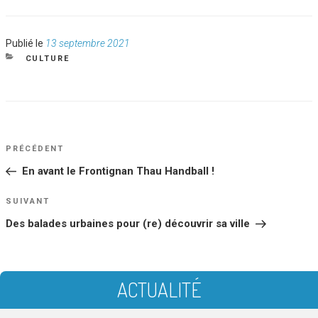
Publié
Publié le
13 septembre 2021
le
CATÉGORIES
CULTURE
NAVIGATION
Article
PRÉCÉDENT
DE
précédent
En avant le Frontignan Thau Handball !
L’ARTICLE
Article
SUIVANT
suivant
Des balades urbaines pour (re) découvrir sa ville
ACTUALITÉ