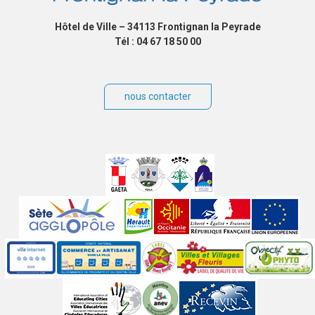
Hôtel de Ville – 34113 Frontignan la Peyrade
Tél : 04 67 18 50 00
nous contacter
Villes
jumelées
Sites
partenaires
Labels
Autres