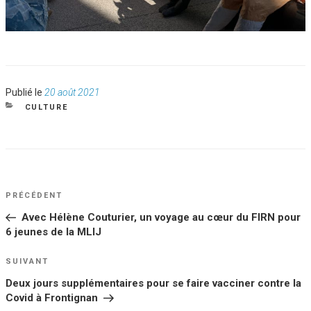
Publié
Publié le
20 août 2021
le
CATÉGORIES
CULTURE
NAVIGATION
Article
PRÉCÉDENT
DE
précédent
Avec Hélène Couturier, un voyage au cœur du FIRN pour
L’ARTICLE
6 jeunes de la MLIJ
Article
SUIVANT
suivant
Deux jours supplémentaires pour se faire vacciner contre la
Covid à Frontignan