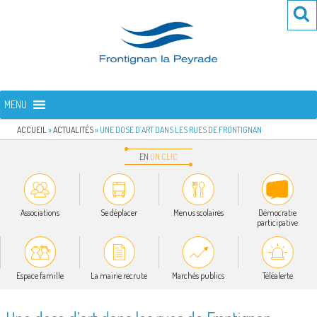
Aller
Re
R
au
po
contenu
:
principal
FRONTIGNAN LA PEYRADE
Bienvenue sur le site de la commune de Frontignan la Peyrade
MENU
ACCUEIL
»
ACTUALITÉS
»
UNE DOSE D’ART DANS LES RUES DE FRONTIGNAN
EN
UN
CLIC
Associations
Se déplacer
Menus scolaires
Démocratie
participative
Espace famille
La mairie recrute
Marchés publics
Téléalerte