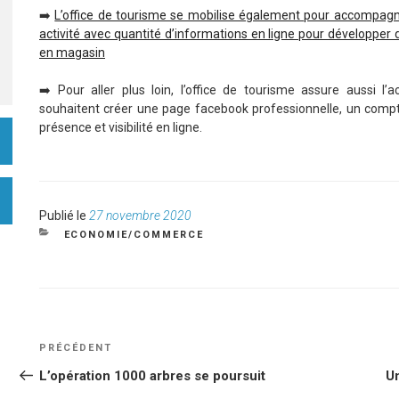
➡️
L’office de tourisme se mobilise également pour accompagne
activité avec quantité d’informations en ligne pour développer
en magasin
➡️ Pour aller plus loin, l’office de tourisme assure aussi
souhaitent créer une page facebook professionnelle, un compte
présence et visibilité en ligne.
Publié
Publié le
27 novembre 2020
le
CATÉGORIES
ECONOMIE/COMMERCE
NAVIGATION
Article
PRÉCÉDENT
DE
précédent
L’opération 1000 arbres se poursuit
U
L’ARTICLE