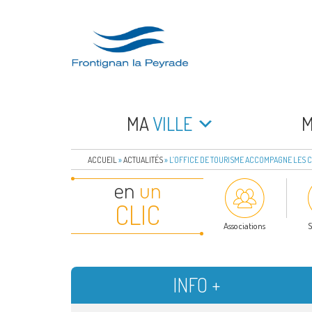
Aller
au
contenu
principal
FRONTIGNAN LA 
Bienvenue sur le site de la commune de Frontign
MA
VILLE
ACCUEIL
»
ACTUALITÉS
»
L’OFFICE DE TOURISME ACCOMPAGNE LES
en
un
CLIC
Associations
S
INFO +