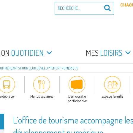
Recherche
CHAQU
Recherche
pour
:
PEYRADE
an la Peyrade
MON
QUOTIDIEN
MES
LOISIRS
 COMMERÇANTS POUR LEUR DÉVELOPPEMENT NUMÉRIQUE
e déplacer
Menus scolaires
Démocratie
Espace famille
participative
L’office de tourisme accompagne le
développement numérique