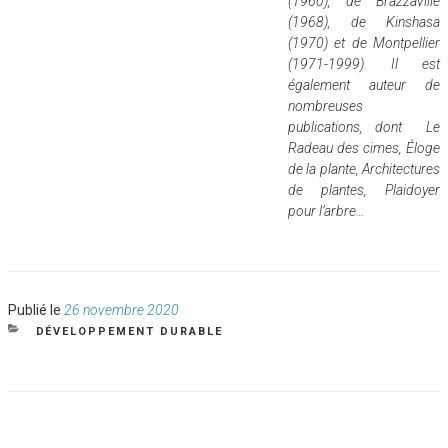
(1960), de Brazzaville
(1968), de Kinshasa
(1970) et de Montpellier
(1971-1999). Il est
également auteur de
nombreuses
publications, dont Le
Radeau des cimes, Éloge
de la plante, Architectures
de plantes, Plaidoyer
pour l’arbre…
Publié
Publié le
26 novembre 2020
le
CATÉGORIES
DÉVELOPPEMENT DURABLE