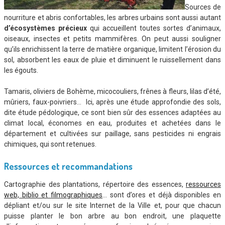
Sources de
nourriture et abris confortables, les arbres urbains sont aussi autant
d’écosystèmes précieux
qui accueillent toutes sortes d’animaux,
oiseaux, insectes et petits mammifères. On peut aussi souligner
qu’ils enrichissent la terre de matière organique, limitent l’érosion du
sol, absorbent les eaux de pluie et diminuent le ruissellement dans
les égouts.
Tamaris, oliviers de Bohème, micocouliers, frênes à fleurs, lilas d’été,
mûriers, faux-poivriers… Ici, après une étude approfondie des sols,
dite étude pédologique, ce sont bien sûr des essences adaptées au
climat local, économes en eau, produites et achetées dans le
département et cultivées sur paillage, sans pesticides ni engrais
chimiques, qui sont retenues.
Ressources et recommandations
Cartographie des plantations, répertoire des essences,
ressources
web, biblio et filmographiques
… sont d’ores et déjà disponibles en
dépliant et/ou sur le site Internet de la Ville et, pour que chacun
puisse planter le bon arbre au bon endroit, une plaquette