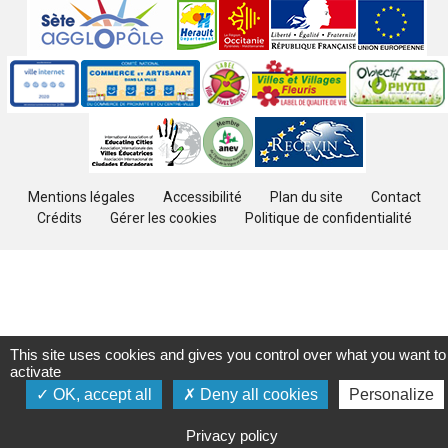
Sites
partenaires
Labels
Autres
Mentions légales
Accessibilité
Plan du site
Contact
Crédits
Gérer les cookies
Politique de confidentialité
This site uses cookies and gives you control over what you want to
activate
OK, accept all
Deny all cookies
Personalize
Privacy policy