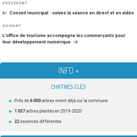
NAVIGATION
Article
PRÉCÉDENT
DE
précédent
Conseil municipal : suivez la séance en direct et en vidéo
L’ARTICLE
Article
SUIVANT
suivant
L’office de tourisme accompagne les commerçants pour
leur développement numérique
INFO +
CHIFFRES CLÉS
Près de
6 000
arbres vivent déjà sur la commune
1 037
arbres plantés en 2019-2020
22
essences différentes