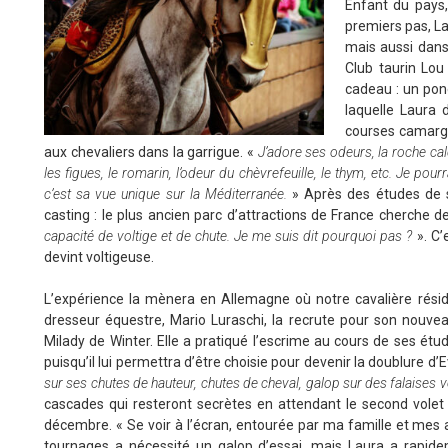
Enfant du pays,
premiers pas, La
mais aussi dans
Club taurin Lou
cadeau : un po
laquelle Laura 
courses camargu
aux chevaliers dans la garrigue. «
J’adore ses odeurs, la roche calc
les figues, le romarin, l’odeur du chèvrefeuille, le thym, etc. Je pou
c’est sa vue unique sur la Méditerranée.
» Après des études de 
casting : le plus ancien parc d’attractions de France cherche 
capacité de voltige et de chute. Je me suis dit pourquoi pas ?
». C’e
devint voltigeuse.
L’expérience la mènera en Allemagne où notre cavalière résid
dresseur équestre, Mario Luraschi, la recrute pour son nouvea
Milady de Winter. Elle a pratiqué l’escrime au cours de ses étu
puisqu’il lui permettra d’être choisie pour devenir la doublure d’E
sur ses chutes de hauteur, chutes de cheval, galop sur des falaise
cascades qui resteront secrètes en attendant le second volet
décembre. « Se voir à l’écran, entourée par ma famille et mes 
tournages a nécessité un galop d’essai, mais Laura a rapid