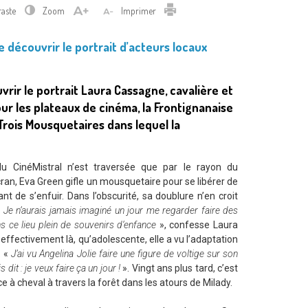
Imprimer
raste
Zoom
Imprimer
découvrir le portrait d’acteurs locaux
ir le portrait Laura Cassagne, cavalière et
ur les plateaux de cinéma, la Frontignanaise
 Trois Mousquetaires dans lequel la
 CinéMistral n’est traversée que par le rayon du
écran, Eva Green gifle un mousquetaire pour se libérer de
t de s’enfuir. Dans l’obscurité, sa doublure n’en croit
«
Je n’aurais jamais imaginé un jour me regarder faire des
s ce lieu plein de souvenirs d‘enfance
», confesse Laura
effectivement là, qu’adolescente, elle a vu l’adaptation
. «
J’ai vu Angelina Jolie faire une figure de voltige sur son
 dit : je veux faire ça un jour !
». Vingt ans plus tard, c’est
ce à cheval à travers la forêt dans les atours de Milady.