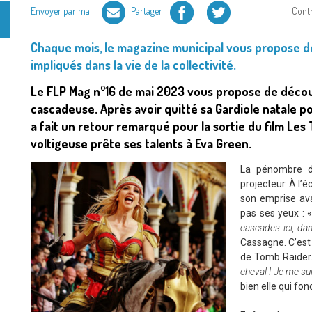
Facebook
Twitter
Envoyer par mail
Partager
Cont
Chaque mois, le magazine municipal vous propose de 
impliqués dans la vie de la collectivité.
Le FLP Mag n°16 de mai 2023 vous propose de découvr
cascadeuse. Après avoir quitté sa Gardiole natale po
a fait un retour remarqué pour la sortie du film Les
voltigeuse prête ses talents à Eva Green.
La pénombre du
projecteur. À l’
son emprise avan
pas ses yeux : 
cascades ici, dan
Cassagne. C’est 
de Tomb Raider
cheval ! Je me suis
bien elle qui fon