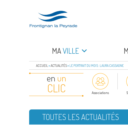
Aller
au
contenu
principal
FRONTIGNAN LA 
Bienvenue sur le site de la commune de Frontign
MA
VILLE
ACCUEIL
»
ACTUALITÉS
»
LE PORTRAIT DU MOIS : LAURA CASSAGNE
en
un
CLIC
Associations
S
TOUTES LES ACTUALITÉS