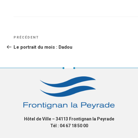
NAVIGATION
Article
PRÉCÉDENT
DE
précédent
Le portrait du mois : Dadou
L’ARTICLE
Hôtel de Ville – 34113 Frontignan la Peyrade
Tél : 04 67 18 50 00