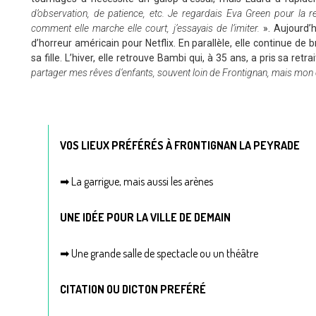
d’observation, de patience, etc. Je regardais Eva Green pour la 
comment elle marche elle court, j’essayais de l’imiter.
». Aujourd’h
d’horreur américain pour Netflix. En parallèle, elle continue de b
sa fille. L’hiver, elle retrouve Bambi qui, à 35 ans, a pris sa retr
partager mes rêves d‘enfants, souvent loin de Frontignan, mais mon
VOS LIEUX PRÉFÉRÉS À FRONTIGNAN LA PEYRADE
➡ La garrigue, mais aussi les arènes
UNE IDÉE POUR LA VILLE DE DEMAIN
➡ Une grande salle de spectacle ou un théâtre
CITATION OU DICTON PREFÉRÉ