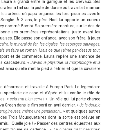
 Laura a grandi entre la garrigue et les chevaux. Ses
ura les a fait sur la piste de danse où travaillait maman
 les arènes où papa organise les toro-piscines avec le
 Senglié. À 3 ans, le père Noël lui apporte un curieux
ney nommé Bambi. Sa première monture, sur le dos de
donne ses premières représentations, juste avant les
aises. Elle passe son enfance, avec son frère, à jouer
aire, le minerai de fer, les cigales, les asperges sauvages,
rrais en faire un roman. Mais ce que j’aime par-dessus tout,
sport et de commerce, Laura repère une annonce de
des cascadeurs. «
J’avais le physique, la morphologie et la
st ainsi qu’elle met le pied à l’étrier et que la cavalière
e désormais et travaille à Europa Park. Le légendaire
u spectacle de cape et d’épée et lui confie le rôle de
des, «
cela m’a bien servi !
». Un rôle qui lui porte chance
va Green dans le film sorti en avril dernier. «
Je la double
s vertigineuses, même une pendaison…
» et quelques autres
 des Trois Mousquetaires dont la sortie est prévue en
amis… Quelle joie ! » Passer des centres équestres aux
ement trouvé sa cadence : «
Le cinéma c’est beaucoup