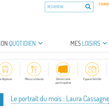
Recherche
CHAQU
Recherche
pour
:
PEYRADE
an la Peyrade
MON
QUOTIDIEN
MES
LOISIRS
e déplacer
Menus scolaires
Démocratie
Espace famille
participative
Le portrait du mois : Laura Cassagn