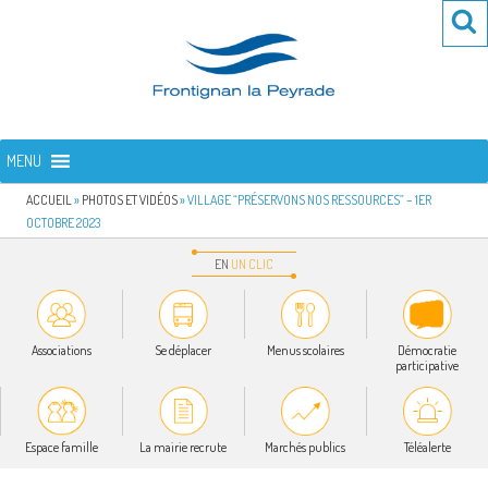
Aller
Re
R
au
po
contenu
:
principal
FRONTIGNAN LA PEYRADE
Bienvenue sur le site de la commune de Frontignan la Peyrade
MENU
ACCUEIL
»
PHOTOS ET VIDÉOS
»
VILLAGE “PRÉSERVONS NOS RESSOURCES” – 1ER
OCTOBRE 2023
EN
UN
CLIC
Associations
Se déplacer
Menus scolaires
Démocratie
participative
Espace famille
La mairie recrute
Marchés publics
Téléalerte