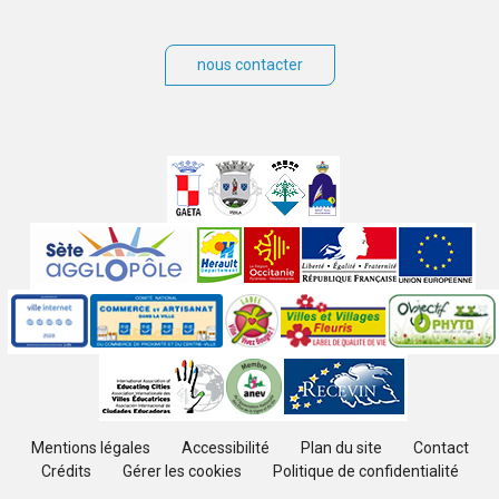
nous contacter
Villes
jumelées
Sites
partenaires
Labels
Autres
Mentions légales
Accessibilité
Plan du site
Contact
Crédits
Gérer les cookies
Politique de confidentialité