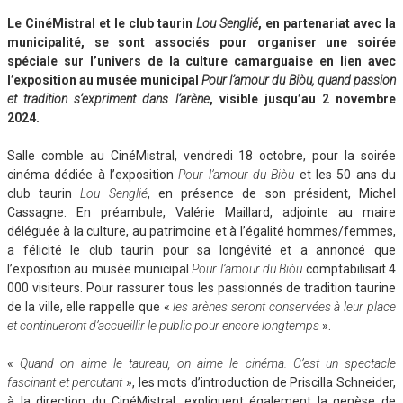
Le CinéMistral et le club taurin
Lou Senglié
, en partenariat avec la
municipalité, se sont associés pour organiser une soirée
spéciale sur l’univers de la culture camarguaise en lien avec
l’exposition au musée municipal
Pour l’amour du Biòu, quand passion
et tradition s’expriment dans l’arène
, visible jusqu’au 2 novembre
2024.
Salle comble au CinéMistral, vendredi 18 octobre, pour la soirée
cinéma dédiée à l’exposition
Pour l’amour du Biòu
et les 50 ans du
club taurin
Lou Senglié
, en présence de son président, Michel
Cassagne. En préambule, Valérie Maillard, adjointe au maire
déléguée à la culture, au patrimoine et à l’égalité hommes/femmes,
a félicité le club taurin pour sa longévité et a annoncé que
l’exposition au musée municipal
Pour l’amour du Biòu
comptabilisait 4
000 visiteurs. Pour rassurer tous les passionnés de tradition taurine
de la ville, elle rappelle que «
les arènes seront conservées à leur place
et continueront d’accueillir le public pour encore longtemps
».
«
Quand on aime le taureau, on aime le cinéma. C’est un spectacle
fascinant et percutant
», les mots d’introduction de Priscilla Schneider,
à la direction du CinéMistral, expliquent également la genèse de