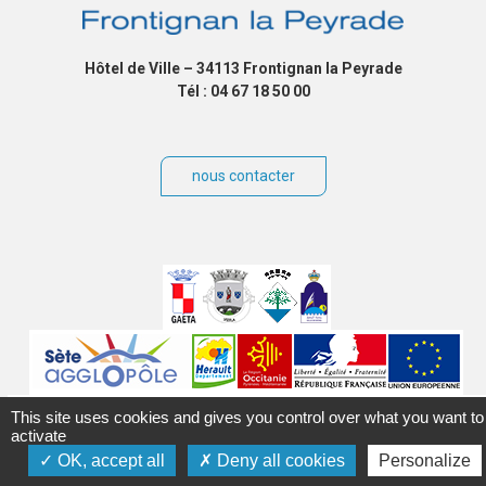
Hôtel de Ville – 34113 Frontignan la Peyrade
Tél : 04 67 18 50 00
nous contacter
Villes
jumelées
Sites
partenaires
Labels
This site uses cookies and gives you control over what you want to
activate
OK, accept all
Deny all cookies
Personalize
Autres