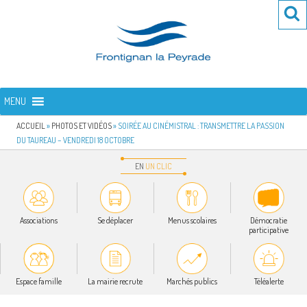
Aller
Re
R
au
po
contenu
:
principal
FRONTIGNAN LA PEYRADE
Bienvenue sur le site de la commune de Frontignan la Peyrade
MENU
ACCUEIL
»
PHOTOS ET VIDÉOS
»
SOIRÉE AU CINÉMISTRAL : TRANSMETTRE LA PASSION
DU TAUREAU – VENDREDI 18 OCTOBRE
EN
UN
CLIC
Associations
Se déplacer
Menus scolaires
Démocratie
participative
Espace famille
La mairie recrute
Marchés publics
Téléalerte