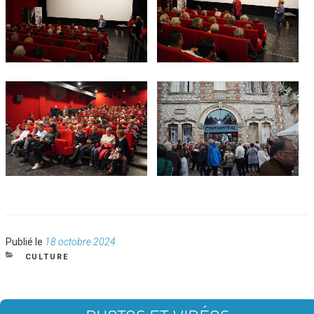
Publié
Publié le
18 octobre 2024
le
CATÉGORIES
CULTURE