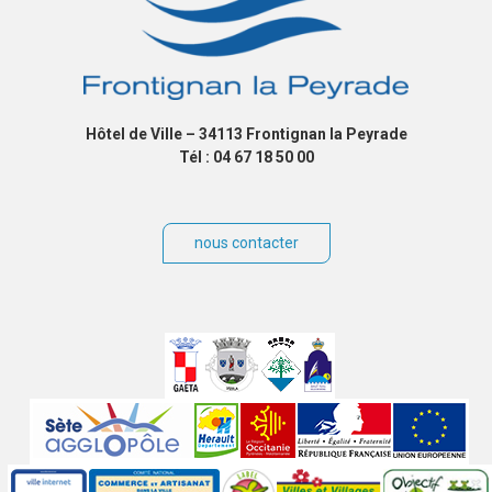
Hôtel de Ville – 34113 Frontignan la Peyrade
Tél : 04 67 18 50 00
nous contacter
Villes
jumelées
Sites
partenaires
Labels