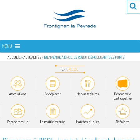
Aller
Re
R
au
po
contenu
:
principal
FRONTIGNAN LA PEYRADE
Bienvenue sur le site de la commune de Frontignan la Peyrade
MENU
ACCUEIL
»
ACTUALITÉS
»
BIENVENUE À DPOL, LE ROBOT DÉPOLLUANT DES PORTS
EN
UN
CLIC
Associations
Se déplacer
Menus scolaires
Démocratie
participative
Espace famille
La mairie recrute
Marchés publics
Téléalerte