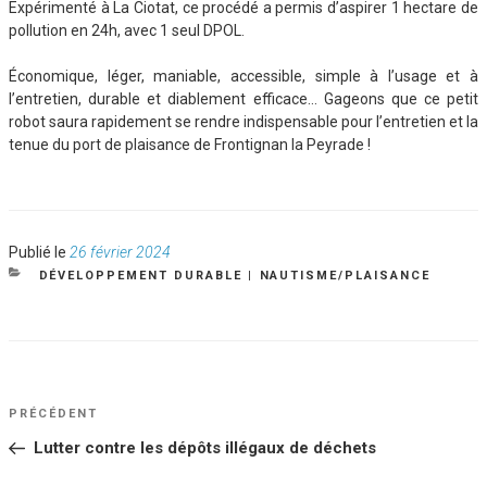
Expérimenté à La Ciotat, ce procédé a permis d’aspirer 1 hectare de
pollution en 24h, avec 1 seul DPOL.
Économique, léger, maniable, accessible, simple à l’usage et à
l’entretien, durable et diablement efficace… Gageons que ce petit
robot saura rapidement se rendre indispensable pour l’entretien et la
tenue du port de plaisance de Frontignan la Peyrade !
Publié
Publié le
26 février 2024
le
CATÉGORIES
DÉVELOPPEMENT DURABLE
|
NAUTISME/PLAISANCE
NAVIGATION
Article
PRÉCÉDENT
DE
précédent
Lutter contre les dépôts illégaux de déchets
L’ARTICLE