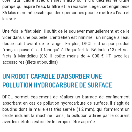
côté, d’un cadre avec un filet macro ou micro déchets et d’une
pompe qui aspire l’eau, la filtre et la recrache. Léger, cet engin pèse
35 kilos et ne nécessite que deux personnes pour le mettre à l’eau et
le sortir.
Une fois le filet plein, il suffit de le soulever manuellement et de le
vider dans une poubelle. L’entretien est minime : un rinçage à l’eau
douce suffit avant de le ranger. En plus, DPOL est un pur produit
français puisqu’il est fabriqué à Roquefort la Bédoule (13) et ses
filets à Mandelieu (06). Il coûte moins de 4 000 € HT avec les
accessoires (filets et boudins).
UN ROBOT CAPABLE D’ABSORBER UNE
POLLUTION HYDROCARBURE DE SURFACE
DPOL permet également de réaliser un barrage de confinement
absorbant en cas de pollution hydrocarbure de surface. Il s’agit de
boudins dont la maille est très serrée (1.2 mm), qui formeront un
cercle incluant la machine ; ainsi, la pollution attirée par le courant
avec les détritus est isolée le temps d’être aspirée.