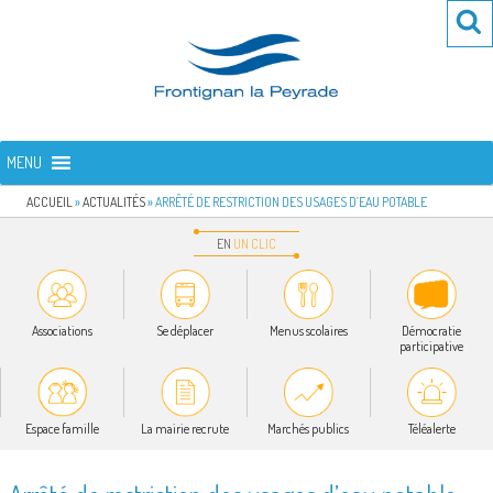
Aller
Re
R
au
po
contenu
:
principal
FRONTIGNAN LA PEYRADE
Bienvenue sur le site de la commune de Frontignan la Peyrade
MENU
ACCUEIL
»
ACTUALITÉS
»
ARRÊTÉ DE RESTRICTION DES USAGES D’EAU POTABLE
EN
UN
CLIC
Associations
Se déplacer
Menus scolaires
Démocratie
participative
Espace famille
La mairie recrute
Marchés publics
Téléalerte