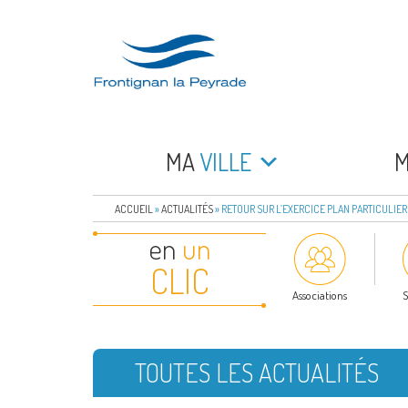
Aller
au
contenu
principal
FRONTIGNAN LA 
Bienvenue sur le site de la commune de Frontign
MA
VILLE
ACCUEIL
»
ACTUALITÉS
»
RETOUR SUR L’EXERCICE PLAN PARTICULIER
en
un
CLIC
Associations
S
TOUTES LES ACTUALITÉS