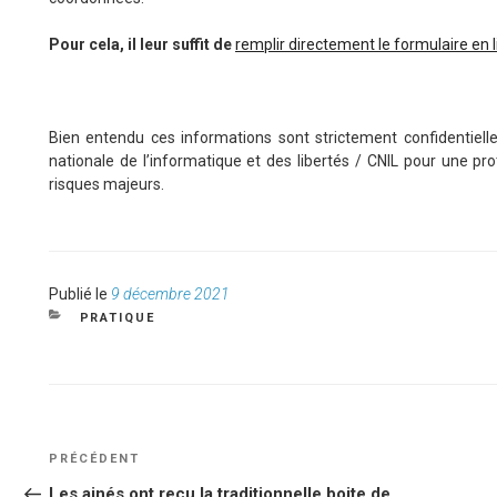
Pour cela, il leur suffit de
remplir directement le formulaire en 
Bien entendu ces informations sont strictement confidentiell
nationale de l’informatique et des libertés / CNIL pour une pro
risques majeurs.
Publié
Publié le
9 décembre 2021
le
CATÉGORIES
PRATIQUE
NAVIGATION
Article
PRÉCÉDENT
DE
précédent
Les ainés ont reçu la traditionnelle boite de