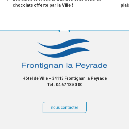
L’ARTICLE
chocolats offerte par la Ville !
pla
Hôtel de Ville – 34113 Frontignan la Peyrade
Tél : 04 67 18 50 00
nous contacter