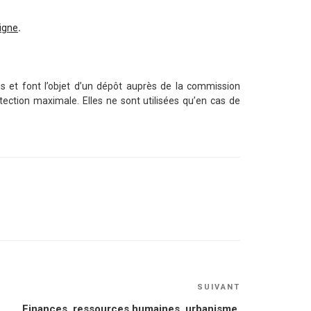
ligne
.
es et font l’objet d’un dépôt auprès de la commission
tection maximale. Elles ne sont utilisées qu’en cas de
Article
SUIVANT
suivant
Finances, ressources humaines, urbanisme,