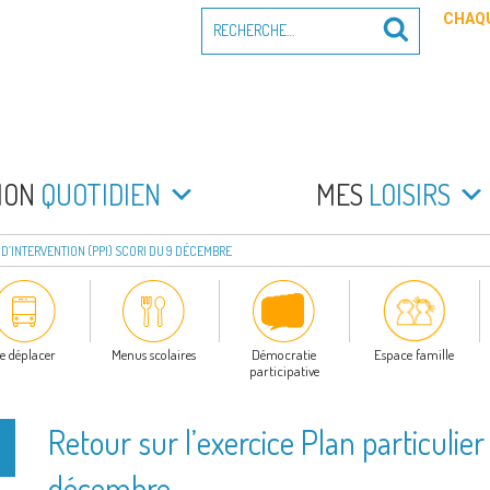
Recherche
CHAQU
Recherche
pour
:
PEYRADE
an la Peyrade
MON
QUOTIDIEN
MES
LOISIRS
 D’INTERVENTION (PPI) SCORI DU 9 DÉCEMBRE
e déplacer
Menus scolaires
Démocratie
Espace famille
participative
Retour sur l’exercice Plan particulier
décembre